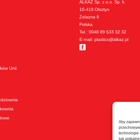
ALKAZ Sp. z o.o. Sp. k.
10-419 Olsztyn
Żelazna 8
Polska
Tel.:
0048 89 533 32 32
E-mail:
plastics@alkaz.pl
dków Unii
ędziownia
skownia
ktowe
Aby zapewnić
przechowywan
technologie
lub unikalne