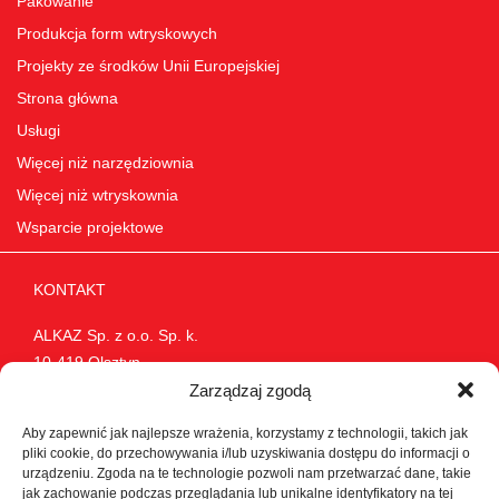
Pakowanie
Produkcja form wtryskowych
Projekty ze środków Unii Europejskiej
Strona główna
Usługi
Więcej niż narzędziownia
Więcej niż wtryskownia
Wsparcie projektowe
KONTAKT
ALKAZ Sp. z o.o. Sp. k.
10-419 Olsztyn
Żelazna 8
Zarządzaj zgodą
Polska
Aby zapewnić jak najlepsze wrażenia, korzystamy z technologii, takich jak
Tel.:
0048 89 533 32 32
pliki cookie, do przechowywania i/lub uzyskiwania dostępu do informacji o
E-mail:
plastics@alkaz.pl
urządzeniu. Zgoda na te technologie pozwoli nam przetwarzać dane, takie
jak zachowanie podczas przeglądania lub unikalne identyfikatory na tej